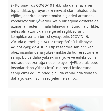
?️‍♀️Koronavirüs COVID-19 hakkında daha fazla veri
toplandıkça, görüyoruz ki mevcut olan rahatsız edici
eğilim, obezite ile semptomların şiddeti arasındaki
korelasyondur. ✔️Veriler kesin bir eğilim gösterse de,
uzmanlar nedenini hala bilmiyorlar. Bununla birlikte,
nefes alma zorlukları ve genel sağlık sorunu
komplikasyonları bir rol oynayabilir. ?COVID-19,
vücuda girmek için ACE 2 reseptörünü kullanıyor.
Adipoz (yağ) dokusu bu tip reseptöre sahiptir. Yani
obez insanlar daha yüksek miktarda bu reseptörlere
sahip, bu da daha yüksek viral yüke ve enfeksiyonla
mücadelede zorluğa neden oluyor. ➕Ek olarak; obez
insanlar daha yüksek insülin direnci insidansına
sahip olma eğilimindedir, bu da kanlarında dolaşan
daha yüksek insülin seviyelerine sahip…