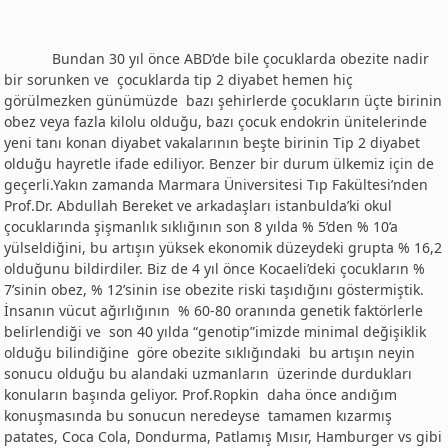
Bundan 30 yıl önce ABD’de bile çocuklarda obezite nadir
bir sorunken ve çocuklarda tip 2 diyabet hemen hiç
görülmezken günümüzde bazı şehirlerde çocukların üçte birinin
obez veya fazla kilolu olduğu, bazı çocuk endokrin ünitelerinde
yeni tanı konan diyabet vakalarının beşte birinin Tip 2 diyabet
olduğu hayretle ifade ediliyor. Benzer bir durum ülkemiz için de
geçerli.Yakın zamanda Marmara Üniversitesi Tıp Fakültesi’nden
Prof.Dr. Abdullah Bereket ve arkadaşları istanbulda’ki okul
çocuklarında şişmanlık sıklığının son 8 yılda % 5’den % 10’a
yülseldiğini, bu artışın yüksek ekonomik düzeydeki grupta % 16,2
olduğunu bildirdiler. Biz de 4 yıl önce Kocaeli’deki çocukların %
7’sinin obez, % 12’sinin ise obezite riski taşıdığını göstermiştik.
İnsanın vücut ağırlığının % 60-80 oranında genetik faktörlerle
belirlendiği ve son 40 yılda “genotip”imizde minimal değişiklik
olduğu bilindiğine göre obezite sıklığındaki bu artışın neyin
sonucu olduğu bu alandaki uzmanların üzerinde durdukları
konuların başında geliyor. Prof.Ropkin daha önce andığım
konuşmasında bu sonucun neredeyse tamamen kızarmış
patates, Coca Cola, Dondurma, Patlamış Mısır, Hamburger vs gibi