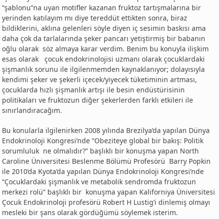
“şablonu”na uyan motifler kazanan fruktoz tartışmalarına bir
yerinden katılayım mı diye tereddüt ettikten sonra, biraz
bildiklerini, aklına gelenleri söyle diyen iç sesimin baskısı ama
daha çok da tarlalarında şeker pancarı yetiştirmiş bir babanın
oğlu olarak söz almaya karar verdim. Benim bu konuyla ilişkim
esas olarak çocuk endokrinolojisi uzmanı olarak çocuklardaki
şişmanlık sorunu ile ilgilenmemden kaynaklanıyor; dolayısıyla
kendimi şeker ve şekerli içecek/yiyecek tüketiminin artması,
çocuklarda hızlı şişmanlık artışı ile besin endüstürisinin
politikaları ve fruktozun diğer şekerlerden farklı etkileri ile
sınırlandıracağım.
Bu konularla ilgilenirken 2008 yılında Brezilya’da yapılan Dünya
Endokrinoloji Kongresi’nde “Obeziteye global bir bakış: Politik
sorumluluk ne olmalıdır?” başlıklı bir konuşma yapan North
Caroline Üniversitesi Beslenme Bölümü Profesörü Barry Popkin
ile 2010’da Kyota’da yapılan Dünya Endokrinoloji Kongresi’nde
“Çocuklardaki şişmanlık ve metabolik sendromda fruktozun
merkezi rolü” başlıklı bir konuşma yapan Kaliforniya Üniversitesi
Çocuk Endokrinoloji profesörü Robert H Lustig’i dinlemiş olmayı
mesleki bir şans olarak gördüğümü söylemek isterim.