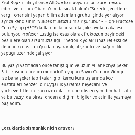
Prof.Ropkin iki yıl önce ABD’de kamuoyunu bir süre meşgul
eden ve bir ara Obama’nın da sıcak baktığı “Şekerli içeceklere
vergi” önerisini yapan bilim adamları grubu içinde yer alıyor;
ayrıca kendisinin “yüksek fruktozlu mısır şurubu” – High-Fructose
Corn Syrup (HFCS) kullanımı konusunda çok sayıda makalesi
bulunyor. Profesör Lustig ise esas olarak fruktozun beyindeki
besinlere olan arzumuzla ilgili “hedonik yolak”ı (haz refleksi de
denebilir) nasıl doğrudan uyararak, alışkanlık ve bağımlılık
yaptığı üzerinde çalışıyor.
Bu yazıyı yazmadan önce tanıştığım ve uzun yıllar Konya Şeker
Fabrikasında üretim müdürlüğü yapan Sayın Cumhur Güngör
ise bana şeker fabrikaları gibi kamu kuruluşlarında köy
enstitüleri benzeri bir uygarlık yaratma heyecanı ve
yurtseverlikle çalışan uzmanları,mühendisleri yeniden hatırlattı
ve bu yazıyı da biraz ondan aldığım bilgiler ve esin ile yazmaya
başladım.
Çocuklarda şişmanlık niçin artıyor?