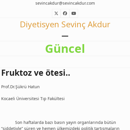
Skip
sevincakdur@sevincakdur.com
to
Twitter
Facebook
YouTube
content
Diyetisyen Sevinç Akdur
Open
Close
Güncel
mobile
mobile
menu
menu
Fruktoz ve ötesi..
Prof.Dr.Şükrü Hatun
Kocaeli Üniversitesi Tıp Fakültesi
Son haftalarda bazı basın yayın organlarında bütün
“şiddetiyle” süren ve hemen ülkemizdeki politik tartışmaların