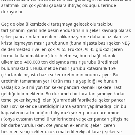
azaltmak için çok yönlü çabalara ihtiyaç olduğu üzerinde
duruyorlar
.
Geç de olsa ülkemizdeki tartışmaya gelecek olursak; bu
tartışmanın gerisinde besin endüstirisinin şeker kaynağı olarak
şeker pancarından üretilen sakkaroz yerine daha ucuz olan ve
kristalleşmeyen mısır şurubunun (buna nişasta bazlı şeker-NBŞ
de denmektedir ve en çok % 55 Fruktoz, % 45 glükoz içeren
formu kullanılmaktadır.) tercih etmesi, buna bağlı olarak
ülkemizde 400.000 ton dolayında mısır şurubu üretilmesi
bulunmaktadır. Hükümet de mısır şurubu kotasını % 15’e
çıkartarak nişasta bazlı şeker üretiminin önünü açıyor. Bu
üretimin tamamının yerli ürün mısırla yapıldığı ve bunun
yaklaşık 2,5-3 milyon ton şeker pancarı kaynaklı şekere rast
geldiği bilinmektedir
.
Bu durumda bir taraftan şimdiye kadar
temel şeker kaynağı olan (Çumra’daki fabrikada şeker pancarı
bazlı sıvı şeker de üretildiğini ama yatırım yapılmadığı için bu
kapasitenin artmadığını biliyoruz) şeker pancarı üretimine
(Konya ovasının temel ürünlerinden) ve şeker pancarı çiftçisine
bir darbe vurulurken, öte yandan eklenmiş şeker içeren
besinler ve içecekler ucuza mal edilerek(satılarak) şeker ve