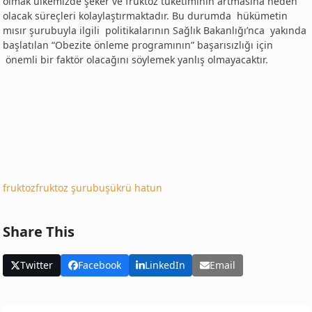
olmak ülkemizde şeker ve fruktoz tüketiminin artmasına neden
olacak süreçleri kolaylaştırmaktadır. Bu durumda hükümetin
mısır şurubuyla ilgili politikalarının Sağlık Bakanlığı’nca yakında
başlatılan “Obezite önleme programının” başarısızlığı için
önemli bir faktör olacağını söylemek yanlış olmayacaktır.
fruktoz
fruktoz şurubu
şükrü hatun
Share This
Twitter
Facebook
LinkedIn
Email