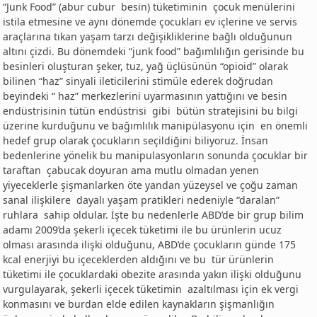
“Junk Food” (abur cubur besin) tüketiminin çocuk menülerini
istila etmesine ve aynı dönemde çocukları ev içlerine ve servis
araçlarına tıkan yaşam tarzı değişikliklerine bağlı olduğunun
altını çizdi. Bu dönemdeki “junk food” bağımlılığın gerisinde bu
besinleri oluşturan şeker, tuz, yağ üçlüsünün “opioid” olarak
bilinen “haz” sinyali ileticilerini stimüle ederek doğrudan
beyindeki “ haz” merkezlerini uyarmasının yattığını ve besin
endüstrisinin tütün endüstrisi gibi bütün stratejisini bu bilgi
üzerine kurduğunu ve bağımlılık manipülasyonu için en önemli
hedef grup olarak çocukların seçildiğini biliyoruz. İnsan
bedenlerine yönelik bu manipulasyonların sonunda çocuklar bir
taraftan çabucak doyuran ama mutlu olmadan yenen
yiyeceklerle şişmanlarken öte yandan yüzeysel ve çoğu zaman
sanal ilişkilere dayalı yaşam pratikleri nedeniyle “daralan”
ruhlara sahip oldular
.
İşte bu nedenlerle ABD’de bir grup bilim
adamı 2009’da şekerli içecek tüketimi ile bu ürünlerin ucuz
olması arasında ilişki olduğunu, ABD’de çocukların günde 175
kcal enerjiyi bu içeceklerden aldığını ve bu tür ürünlerin
tüketimi ile çocuklardaki obezite arasında yakın ilişki olduğunu
vurgulayarak, şekerli içecek tüketimin azaltılması için ek vergi
konmasını ve burdan elde edilen kaynakların şişmanlığın