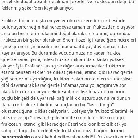
öncelikle doğal besinlerle alınan şekerler ve fruktozdan değil bu
“eklenmiş şeker”den kaynaklanıyor.
Fruktoz doğada başta meyveler olmak üzere bir çok besinde
bulunuyor;örneğin bal neredeyse tamamen fruktozdan oluşuyor
ama bu besinlerin tüketimi doğal olarak sınırlanmış durumda.
Fruktozun bir şeker olarak en önemli özelliği karaciğere hücreleri
içine girmesi için insülin hormonuna ihtiyaç duymamasından
kaynaklanıyor. Bu durumda vücudumuza ne kadar fruktoz
girerse karaciğer içindeki fruktoz miktarı da o kadar yüksek
oluyor. İşte Profesör Lustig ve diğer araştırmacılar fruktozun
etanol benzeri etkilerine dikkat çekerek, etanol gibi karaciğerde
yağ sentezini uyardığını, fruktozile olan proteinlerin superoksit
gibi davranarak karaciğerde inflamasyona yol açtığını ve son
olarak fruktozun beyindeki besinlerle ilişkili haz nöronlarını
güçlü bir şekilde uyararak bağımlılık oluşturduğunu ve bunun
daha çok fruktoz tüketimi sonuçlanan bir “kısır döngü”
oluşturduğuna dikkat çekiyorlar. Dolayısıyla fruktoz tüketimi ile
obezite ve tip 2 diyabet gelişiminde önemli bir ilişki olduğu,
fruktozun, etanol gibi karaciğer üzerinde kronik toksik etkiye
sahip olduğu, bu nedenlerle fruktozun doza bağımlı
kronik
hepatotoksin
olarak kabul edilmesi gerektiği, fruktoz tüketimini