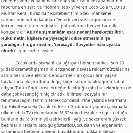
önlenmesinde kullanılmasını önerdiler. Bu bilim adamlarının
raporuna en sert ve “nobran” tepkiyi veren Coco-Cola “CEO”su
Muhtar Kent, biraz da “ Köstebek” filmindeki mahkeme
sahnesinde bütün kanıtları “yeterli veri yok” argümanı ile
küçümseyen tütün endüstrisi patronlarına benzer bir dille
konuşarak: “
ABD’de şişmanlığın esas nedeni hareketsizliktir.
Hükümetin, kişilere ne yiyeceğini dikte etmesinin işe
yaradığını hiç görmedim. Yarasaydı, Sovyetler hâlâ ayakta
olurdu
” gibi sözler söyledi.
Çocuklarda şişmanlıkla uğraşan hemen herkes, son 20
yıldaki dramatik şişmanlık artışından devasa reklam bütçelerine
sahip besin ve elektronik endüstrilerinin çocukların yaşam
tarzlarında oluşturduğu değişikliğin sorumlu olduğunu kabul
ediyor. Tütün Endüstrisi örneğinde olduğu gibi bu sektörlerin de
daha çok kazanç için hiç bir etik, bilimsel, sosyal sınır
tanımayacağını tahmin etmek zor değil. Yine yakında Marmara
Tıp Fakültesindeki Çocuk Endokrin Grubunun yaptığı çalışmada
ülkemizdeki TV reklamlarının % 32’sinin besinlerle ilgili olduğu,
bunların da % 81’nin yüksek kalorili, yağ ve şeker oranı yüksek
besinlerin reklamı olduğu gösterildi.Çocukların ve ergenlerin
yaşamında bedenin payının büyüklüğünü dikkate alırsak,