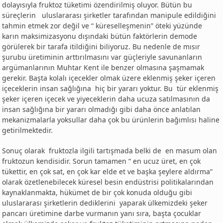
dolayısıyla fruktoz tüketimi özendirilmiş oluyor. Bütün bu
süreçlerin uluslararası şirketler tarafından manipule edildiğini
tahmin etmek zor değil ve “ küreselleşmenin” öteki yüzünde
karın maksimizasyonu dışındaki bütün faktörlerin demode
görülerek bir tarafa itildiğini biliyoruz. Bu nedenle de mısır
şurubu üretiminin arttırılmasını var güçleriyle savunanların
argümanlarının Muhtar Kent ile benzer olmasına şaşmamak
gerekir. Başta kolalı içecekler olmak üzere eklenmiş şeker içeren
içeceklerin insan sağlığına hiç bir yararı yoktur. Bu tür eklenmiş
şeker içeren içecek ve yiyeceklerin daha ucuza satılmasının da
insan sağlığına bir yararı olmadığı gibi daha önce anlatılan
mekanizmalarla yoksullar daha çok bu ürünlerin bağımlısı haline
getirilmektedir.
Sonuç olarak fruktozla ilgili tartışmada belki de en masum olan
fruktozun kendisidir. Sorun tamamen “ en ucuz üret, en çok
tükettir, en çok sat, en çok kar elde et ve başka şeylere aldırma”
olarak özetlenebilecek küresel besin endüstrisi politikalarından
kaynaklanmakta, hükümet de bir çok konuda olduğu gibi
uluslararası şirketlerin dediklerini yaparak ülkemizdeki şeker
pancarı üretimine darbe vurmanın yanı sıra, başta çocuklar