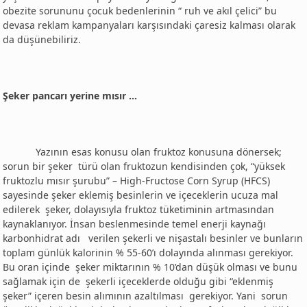
obezite sorununu çocuk bedenlerinin “ ruh ve akıl çelici” bu
devasa reklam kampanyaları karşısındaki çaresiz kalması olarak
da düşünebiliriz.
Şeker pancarı yerine mısır …
Yazının esas konusu olan fruktoz konusuna dönersek;
sorun bir şeker türü olan fruktozun kendisinden çok, “yüksek
fruktozlu mısır şurubu” – High-Fructose Corn Syrup (HFCS)
sayesinde şeker eklemiş besinlerin ve içeceklerin ucuza mal
edilerek şeker, dolayısıyla fruktoz tüketiminin artmasından
kaynaklanıyor. İnsan beslenmesinde temel enerji kaynağı
karbonhidrat adı verilen şekerli ve nişastalı besinler ve bunların
toplam günlük kalorinin % 55-60’ı dolayında alınması gerekiyor.
Bu oran içinde şeker miktarının % 10’dan düşük olması ve bunu
sağlamak için de şekerli içeceklerde olduğu gibi “eklenmiş
şeker” içeren besin alımının azaltılması gerekiyor. Yani sorun