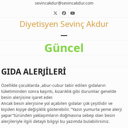
Skip
sevincakdur@sevincakdur.com
to
Twitter
Facebook
YouTube
content
Diyetisyen Sevinç Akdur
Open
Close
Güncel
mobile
mobile
menu
menu
GIDA ALERJİLERİ
Özellikle çocuklarda ,abur-cubur tabir edilen gıdaların
tüketiminden sonra kaşıntı, kızarıklık gibi durumlar genelde
besin alerjisine işaret eder.
Ancak besin alerjisine yol açabilen gıdalar çok çeşitlidir ve
kişiden kişiye değişiklik gösterebilir. “Yazın yumurta yeme alerji
yapar”türünden yaklaşımların doğmasına sebep olan besin
alerjileriyle ilgili detaylı bilgiyi bu yazımda bulabilirsiniz.