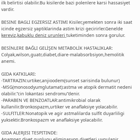
ilk belirtisi olabilir.Bu kisilerde bazi polenlere karsi hassasiyet
vardir.
BESINE BAGLI EGZERSIZ ASTIMI Kisiler,yemekten sonra iki saat
icinde egzersiz yaptiklarinda astim krizi gecirirler.Genelde
kereviz,kabuklu deniz urunleri
tuketiminden sonra gorulur.
BESİNLERE BAĞLI GELİŞEN METABOLİK HASTALIKLAR:
Colyak,wilson,guatr,diabet,diare-malabsorbsiyon,hemolitik
anemi.
GIDA KATKILARI:
-TARTRAZIN:urtiker,anjioodem(sunset sarisinda bulunur)
-MSG(monosodyumglutamat):astma ve atopik dermatit nedeni
olabilir.”cin lokantasi sendromu”denir.
-PARABEN VE BENZOATLAR:antimikrobial olarak
kullanilir.Bronkospazm,urtiker ve anaflaksiye yolacabilir.
-SULFITLER:Nonatopik ve agir astmalilarda sulfit duyarliligi
yuksektir.Bronkospazm ve anaflaksiye yolacabilir.
GIDA ALERJISI TESPITINDE:
Anamnez,diyet gunlugu,eliminasyon diyetleri uygulanir.