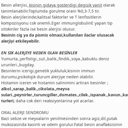
Besin allerjisi,
kisinin gidaya gosterdigi degisik yanit
olarak
tanimlanabilir.Toplumda gorulme orani %0,3-7,5 tir.
Besin alerjilerinde;kalitsal faktorler ve T lenfositlerin
kompozisyonu cok onemli.Eger immunglobulinE yapan tip
sitokinler fazla ise besin alerjisi olusur.
Besinin cig ya da pismis olmasi,kullanilan ilaclar olusacak
alerjiyi etkileyebilir.
EN SIK ALERJIYE NEDEN OLAN BESİNLER
Yumurta.,yerfistigi.,sut.,balik.,findik.,soya.,kabuklu deniz
urunleri.,bugday.
Besinlerin icerigi,genetik yukluluk,kisinin immun
durumu,psikolojik durum alerjiye neden olabilir.
Histamin iceren ve histamin salinimini artiran besinler ;
alkol.,sarap.,balik.,cikolata.,meyva
sulari.,peynirler.,turuncgiller.,domates.,cilek.,ispanak.,kavun.,
turleri;
daha cok deri reaksiyonlarina yol acarlar.
ORAL ALERJI SENDROMU
Bazi sebze ve meyvalarin yenilmesinden sonra agiz,dil,yutak
mukozasinda kasinti ve odem gorulur.Fatal besin anaflaksisinin