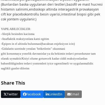
(Bunlardan baska uygulanan deri testleri,bazofil ve mast hucresi
histamin salinimi,endoskopi altinda interagastrik provakasyon
cift kor placebokontrollu besin uyarisi,intestinal biopsi gibi pek
cok yontem uygulanir.)
YAPILABILECEKLER:
-Alerjik besinden kacinma
-Anaflaktik reaksiyonlara karsi egitim
-Epipen in el altinda bulunmasi(bacaktan enjeksiyon icin)
-Gidalarin uzerinde yeralan ‘briketlerin” okunmasi
gibi korunmaya yonelik davranislar ya da hekimin tedavi prosedurune tam
olarak uymaktir.Kisiyi olume goturecek kadar ciddi reaksiyonlardan
bahsedildiginden tedavi yontemleri iyice ogrenilmeli ve uygulanmalidir.
saglikli gunler dilerim
Share This
Twitter
Facebook
LinkedIn
Email