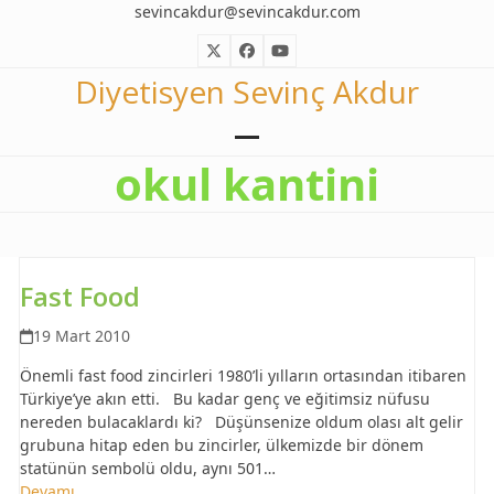
Skip
sevincakdur@sevincakdur.com
to
Twitter
Facebook
YouTube
content
Diyetisyen Sevinç Akdur
Open
Close
okul kantini
mobile
mobile
menu
menu
Fast Food
19 Mart 2010
Önemli fast food zincirleri 1980’li yılların ortasından itibaren
Türkiye’ye akın etti. Bu kadar genç ve eğitimsiz nüfusu
nereden bulacaklardı ki? Düşünsenize oldum olası alt gelir
grubuna hitap eden bu zincirler, ülkemizde bir dönem
statünün sembolü oldu, aynı 501…
Devamı