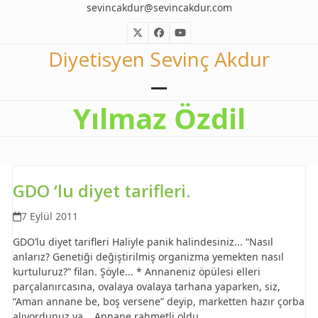
Skip
sevincakdur@sevincakdur.com
to
Twitter
Facebook
YouTube
content
Diyetisyen Sevinç Akdur
Open
Close
Yılmaz Özdil
mobile
mobile
menu
menu
GDO ‘lu diyet tarifleri.
7 Eylül 2011
GDO’lu diyet tarifleri Haliyle panik halindesiniz... “Nasıl
anlarız? Genetiği değiştirilmiş organizma yemekten nasıl
kurtuluruz?” filan. Şöyle... * Annaneniz öpülesi elleri
parçalanırcasına, ovalaya ovalaya tarhana yaparken, siz,
“Aman annane be, boş versene” deyip, marketten hazır çorba
alıyordunuz ya... Annane rahmetli oldu…