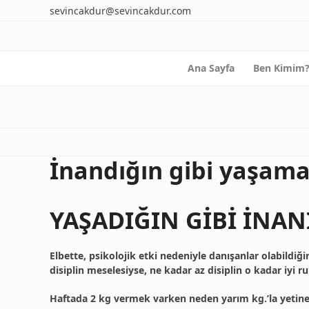
Skip
sevincakdur@sevincakdur.com
to
content
Ana Sayfa
Ben Kimim
İnandığın gibi yaşam
YAŞADIĞIN GİBİ İNANI
Elbette, psikolojik etki nedeniyle danışanlar olabildiğ
disiplin meselesiyse, ne kadar az disiplin o kadar iyi ruh
Haftada 2 kg vermek varken neden yarım kg.’la yetinel