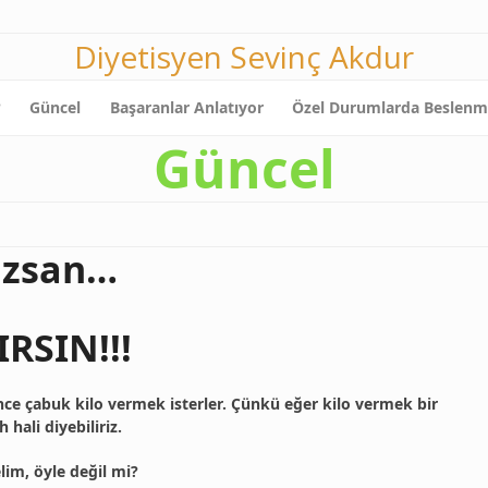
Diyetisyen Sevinç Akdur
?
Güncel
Başaranlar Anlatıyor
Özel Durumlarda Beslen
Güncel
azsan…
RSIN!!!
ince çabuk kilo vermek isterler. Çünkü eğer kilo vermek bir
 hali diyebiliriz.
im, öyle değil mi?