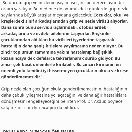
`Bu durum grip ve nezlenin yayılması için son derece uyun bir
ortam yaratıyor. Bu nedenle de önümüzdeki günlerde grip nezle
sayılarında büyük artışlar meydana gelecektir.
Çocuklar, okul ve
kreşlerdeki sınıf arkadaşlarından grip ve nezle virüsü alıyorlar.
Daha sonra bunu servis araçlarındaki, otobüslerdeki
arkadaşlarına ve evdeki ailelerine taşıyorlar. Erişkinler
çocuklarından aldıkları bu virüsleri işyerlerine taşıyarak
hastalığın daha geniş kitlelere yayılmasına neden oluyor. Bu
zincir toplumun tamamına yakını hastalanıp bağışıklık
kazanıncaya dek defalarca tekrarlanarak sürüp gidiyor. Bu
zincir çok basit önlemlerle kırılabilir. Bu zinciri kırmanın en
önemli yolu kendini iyi hissetmeyen çocukların okula ve kreşe
gönderilmemesidir.`
Grip nezle olan çocuğun okula gönderilmemesinin, hastalığının
daha çabuk iyileşmesine yol açacağını ve daha ağır hastalıklara
dönüşmesini engelleyeceğini belirten Prof. Dr. Akdur, böylece
salgın zincirinin kırılacağını da bildirdi.
-OKULLARDA ALINACAK ÖNLEMLER-