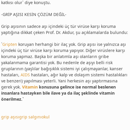
katkısı olur` diye konuştu.
-GRİP AŞISI KESİN ÇÖZÜM DEĞİL-
Grip aşısının sadece aşı içindeki üç tür virüse karşı koruma
yaptığına dikkat çeken Prof. Dr. Akdur, şu açıklamalarda bulundu:
`
Gripten
koruyan herhangi bir ilaç yok. Grip aşısı ise yalnızca aşı
içindeki üç tür virüse karşı koruma yapıyor. Diğer virüslere karşı
koruma yapmaz. Başka bir anlatımla aşı olanların gribe
yakalanmama garantisi yok. Bu nedenle de aşıyı belli risk
gruplarının (yaşlılar bağışıklık sistemi iyi çalışmayanlar, kanser
hastaları,
AIDS
hastaları, ağır kalp ve dolaşım sistemi hastalıkları
ve benzeri) yapılması yeterli. Yani herkesin aşı yaptırmasına
gerek yok.
Vitamin
konusuna gelince ise normal beslenen
insanlara hastayken bile ilave ya da ilaç şeklinde vitamin
önerilmez.`
grip aşısı
grip salgını
okul