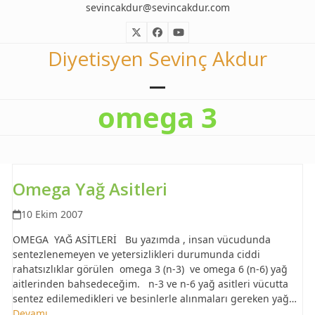
Skip
sevincakdur@sevincakdur.com
to
Twitter
Facebook
YouTube
content
Diyetisyen Sevinç Akdur
Open
Close
omega 3
mobile
mobile
menu
menu
Omega Yağ Asitleri
10 Ekim 2007
OMEGA YAĞ ASİTLERİ Bu yazımda , insan vücudunda
sentezlenemeyen ve yetersizlikleri durumunda ciddi
rahatsızlıklar görülen omega 3 (n-3) ve omega 6 (n-6) yağ
aitlerinden bahsedeceğim. n-3 ve n-6 yağ asitleri vücutta
sentez edilemedikleri ve besinlerle alınmaları gereken yağ…
Devamı