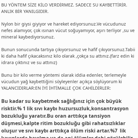
BU YÖNTEM SİZE KİLO VERDİRMEZ. SADECE SU KAYBETTİRİR.
ANLIK BİR YANILGIDIR.
Nylon bir giysi giyiyor ve hareket ediyorsunuz.Ve vücudunuz
nefes alamıyor, çok ısınan vücut soğuyamıyor, aşırı terliyor ,su ve
mineral kaybediyorsunuz.
Bunun sonucunda tartıya çıkıyorsunuz ve hafif çıkıyorsunuz.Tabii
ki daha hafif çıkacaksınız kilo olarak ,çokça su attınız.(farz edin ki
idrara çıktınız ve su attınız)
Bunu bir kilo verme yöntemi olarak iddia edenler, terlemeyle
vücudun yağ kaybettiğini söyleyenler açıkça söylüyorum ki
YALANCIDIRLAR:EN İYİ İHTİMALLE ÇOK CAHİLDİRLER:
Bu kadar su kaybetmek sağlığınız için çok büyük
risktir.% 1 lik sıvı kaybı huzursuzluk,konsantrasyon
bozukluğu yaratır.Bu oran arttıkça tansiyon
düşmesi,kalpte ritim bozukluğu gibi rahatsızlıklar
oluşur ve sıvı kaybı arttıkça ölüm riski artar.%7 lik