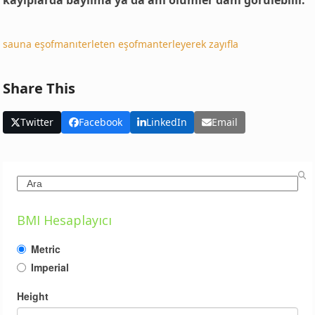
kayıplarda bayılma ya da ani ölümler dahi görülebilir.
sauna eşofmanı
terleten eşofman
terleyerek zayıfla
Share This
Twitter
Facebook
LinkedIn
Email
Search
BMI Hesaplayıcı
Metric
Imperial
Height