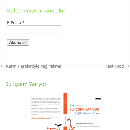
Bültenimize abone olun
E-Posta
*
Fast Food
Karın Hareketiyle Yağ Yakma
next
previous
post:
post:
Su İçsem Yarıyor