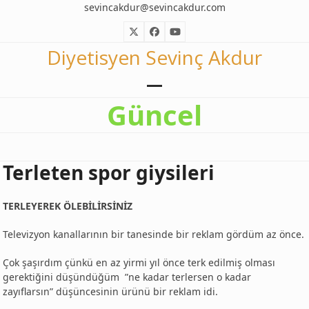
Skip
sevincakdur@sevincakdur.com
to
Twitter
Facebook
YouTube
content
Diyetisyen Sevinç Akdur
Open
Close
Güncel
mobile
mobile
menu
menu
Terleten spor giysileri
TERLEYEREK ÖLEBİLİRSİNİZ
Televizyon kanallarının bir tanesinde bir reklam gördüm az önce.
Çok şaşırdım çünkü en az yirmi yıl önce terk edilmiş olması
gerektiğini düşündüğüm ”ne kadar terlersen o kadar
zayıflarsın” düşüncesinin ürünü bir reklam idi.