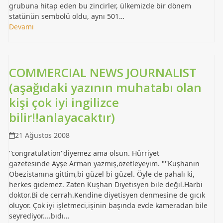
grubuna hitap eden bu zincirler, ülkemizde bir dönem
statünün sembolü oldu, aynı 501…
Devamı
COMMERCIAL NEWS JOURNALIST
(aşağıdaki yazının muhatabı olan
kişi çok iyi ingilizce
bilir!!anlayacaktır)
21 Ağustos 2008
''congratulation''diyemez ama olsun. Hürriyet
gazetesinde Ayşe Arman yazmış,özetleyeyim. "''Kuşhanın
Obezistanına gittim,bi güzel bi güzel. Öyle de pahalı ki,
herkes gidemez. Zaten Kuşhan Diyetisyen bile değil.Harbi
doktor.Bi de cerrah.Kendine diyetisyen denmesine de gıcık
oluyor. Çok iyi işletmeci,işinin başında evde kameradan bile
seyrediyor....bıdı…