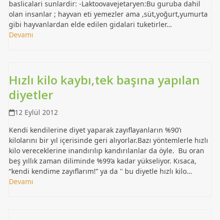
baslicalari sunlardir: -Laktoovavejetaryen:Bu guruba dahil
olan insanlar ; hayvan eti yemezler ama ,süt,yoğurt,yumurta
gibi hayvanlardan elde edilen gidalari tuketirler…
Devamı
Hızlı kilo kaybı,tek başına yapılan
diyetler
12 Eylül 2012
Kendi kendilerine diyet yaparak zayıflayanların %90’ı
kilolarını bir yıl içerisinde geri alıyorlar.Bazı yöntemlerle hızlı
kilo vereceklerine inandırılıp kandırılanlar da öyle. Bu oran
beş yıllık zaman diliminde %99’a kadar yükseliyor. Kısaca,
“kendi kendime zayıflarım!” ya da '' bu diyetle hızlı kilo…
Devamı