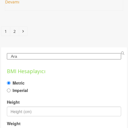
Devamı
Page
Page
Next
1
2
Search
BMI Hesaplayıcı
Metric
Imperial
Height
Weight