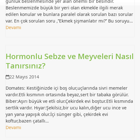
günlük beslenmesinde yer alan önemli bir besindir.
Beslenmemizde büyük bir yeri olan ekmekle ilgili merak
edilen konular ve bunlara paralel olarak sorulan bazı sorular
var. En çok sorulan soru ,’’Ekmek şişmanlatır mı?’’ Bu soruyu…
Devamı
Hormonlu Sebze ve Meyveleri Nasıl
Tanırsınız?
22 Mayıs 2014
Domates: Kestiğinizde içi boş olur,uçlarında sivri memeler
vardır.Etli kısmının ortasında beyaz,sert bir tabaka görülür.
Biber:Aşırı büyük ve etli olur.Çekirdek evi boştur.Etli kısmında
sertlik vardır. Hıyar:Şekilsiz,bir ucu kalın,diğer ucu ince ve
yan yana yapışık olur.İçi sünger gibi, çekirdek evi
koftur,bazen çatallı…
Devamı